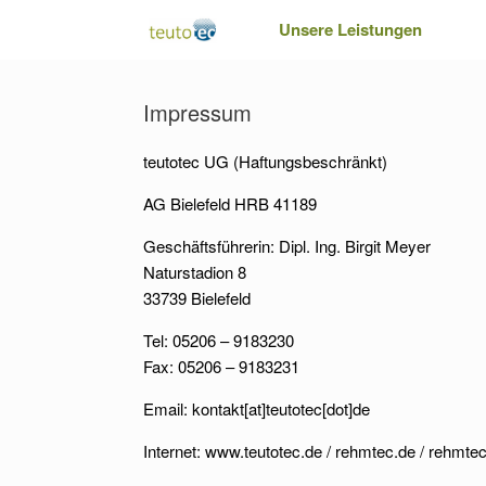
Zum
Unsere Leistungen
Inhalt
springen
Impressum
teutotec UG (Haftungsbeschränkt)
AG Bielefeld HRB 41189
Geschäftsführerin: Dipl. Ing. Birgit Meyer
Naturstadion 8
33739 Bielefeld
Tel: 05206 – 9183230
Fax: 05206 – 9183231
Email: kontakt[at]teutotec[dot]de
Internet: www.teutotec.de / rehmtec.de / rehmt